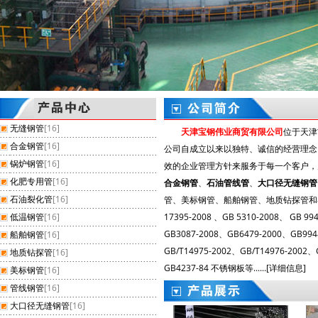
无缝钢管
[16]
天津宝钢伟业商贸有限公司
位于天津
合金钢管
[16]
公司自成立以来以独特、诚信的经营理念
石油裂化管
锅炉钢管
[16]
效的企业管理方针来服务于每一个客户，
化肥专用管
[16]
合金钢管
、
石油管线管
、
大口径无缝钢管
石油裂化管
[16]
管、美标钢管、船舶钢管、地质钻探管和各种不
低温钢管
[16]
17395-2008 、GB 5310-2008、 GB 9
GB3087-2008、GB6479-2000、GB9
船舶钢管
[16]
GB/T14975-2002、GB/T14976-2002
地质钻探管
[16]
石油套管
GB4237-84 不锈钢板等......[
详细信息
]
美标钢管
[16]
管线钢管
[16]
大口径无缝钢管
[16]