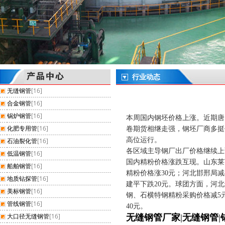
行业动态
无缝钢管
[16]
合金钢管
[16]
锅炉钢管
[16]
本周国内钢坯价格上涨。近期唐
化肥专用管
[16]
卷期货相继走强，钢坯厂商多挺
高位运行。
石油裂化管
[16]
各区域主导钢厂出厂价格继续上
低温钢管
[16]
国内精粉价格涨跌互现。山东莱
船舶钢管
[16]
精粉价格涨30元；河北邯邢局减
地质钻探管
[16]
建平下跌20元。球团方面，河
美标钢管
[16]
钢、石横特钢精粉采购价格减5
管线钢管
[16]
40元。
大口径无缝钢管
[16]
无缝钢管厂家
|
无缝钢管
|