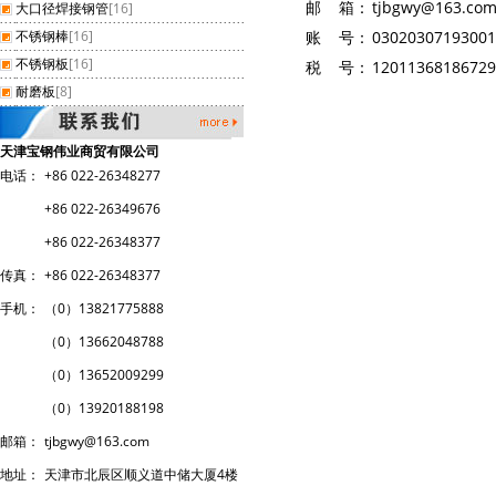
邮 箱：
tjbgwy@163.co
大口径焊接钢管
[16]
不锈钢棒
[16]
账 号：
03020307193001
不锈钢板
[16]
税 号：
12011368186729
耐磨板
[8]
天津宝钢伟业商贸有限公司
电话：
+86 022-26348277
+86 022-26349676
+86 022-26348377
传真：
+86 022-26348377
手机：
（0）13821775888
（0）
13662048788
（0）
13652009299
（0）
13920188198
邮箱：
tjbgwy@163.com
地址：
天津市北辰区顺义道中储大厦4楼