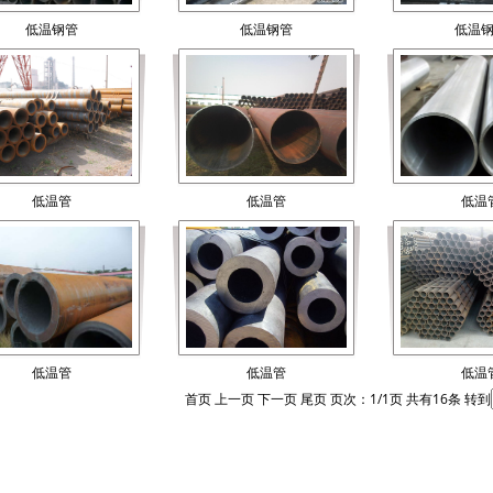
低温钢管
低温钢管
低温
低温管
低温管
低温
低温管
低温管
低温
首页 上一页 下一页 尾页 页次：1/1页 共有16条 转到