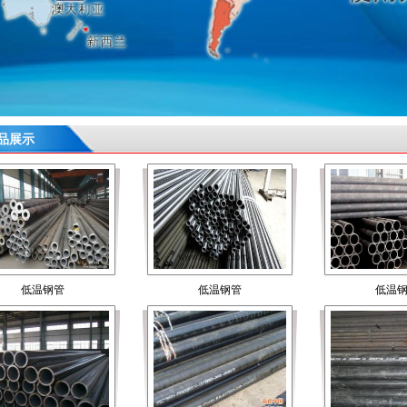
品展示
低温钢管
低温钢管
低温