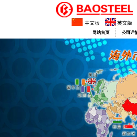
网站首页
公司详