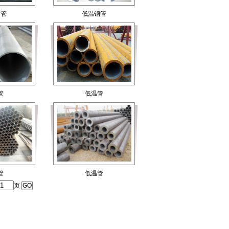
钢管
低温钢管
管
低温管
管
低温管
页