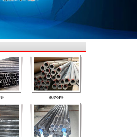
钢管
低温钢管