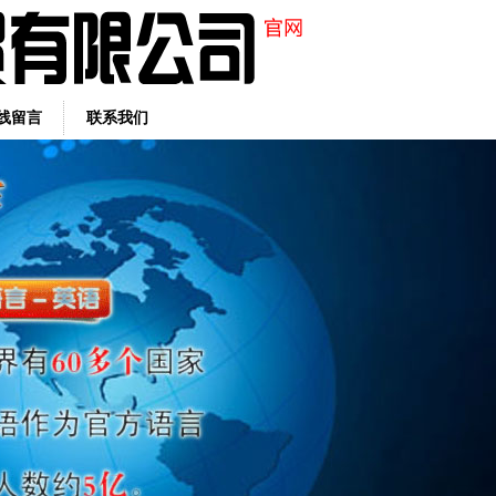
线留言
联系我们