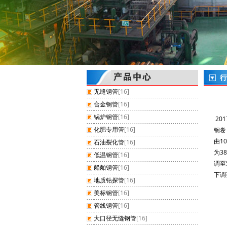
行
无缝钢管
[16]
合金钢管
[16]
锅炉钢管
[16]
20
化肥专用管
[16]
钢卷
由1
石油裂化管
[16]
为38
低温钢管
[16]
调至
船舶钢管
[16]
下调
地质钻探管
[16]
美标钢管
[16]
管线钢管
[16]
大口径无缝钢管
[16]