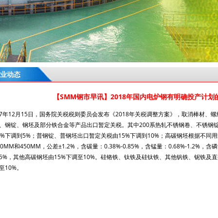
业动态
【SMM钢市早讯】2018年国内电炉钢有明确投产计划的
17年12月15日，国务院关税税则委员会发布《2018年关税调整方案》，取消棒材、
、钢锭、钢坯及部分铁合金等产品出口暂定关税。其中200系热轧不锈钢卷、不锈钢
0%下调到5%；普钢锭、普钢坯出口暂定关税由15%下调到10%；高碳钢坯根据不同
0MM和450MM，公差±1.2%，含碳量：0.38%-0.85%，含锰量：0.68%-1.2%，含
5%，其他高碳钢坯由15%下调至10%。硅铬铁、钛铁及硅钛铁、其他钒铁、铌铁及
至10%。