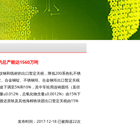
总产能达1560万吨
螺纹钢和线材的出口暂定关税，降低200系热轧不锈
锭、合金钢锭、不锈钢坯、合金钢坯出口暂定关税
用途下调至5%和10%，其中车轮用连铸圆坯（直径
磷量≤0.012%，总氧化物含量≤0.0012%）由15%下
直接还原铁及其他海棉铁块团出口暂定关税由15%
发布时间：2017-12-18 已被阅读22次